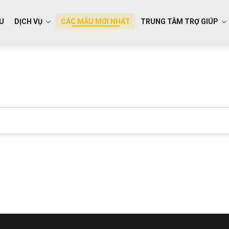
ỆU
DỊCH VỤ
CÁC MẪU MỚI NHẤT
TRUNG TÂM TRỢ GIÚP