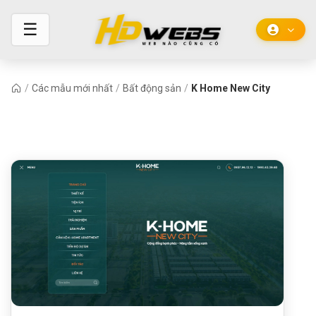
☰
/
Các mẫu mới nhất
/
Bất động sản
/
K Home New City