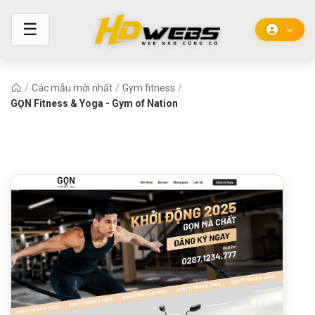
☰
/
Các mẫu mới nhất
/
Gym fitness
/
GỌN Fitness & Yoga - Gym of Nation